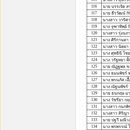
116
นาย บรรเจิด 
117
นาย ธีรวัฒน์ ก
118
นางสาว วาริศา
119
นาง จุฑาทิพย์ น
120
นางสาว รุ่งนภ
121
นาง ศิริกานดา 
122
นางสาว นิตยา 
123
นาง ศุทธินี ไชย
124
นาง วรัฐทยา ฝั้
125
นาย ณัฏฐพล ขว
126
นาง ธมนพัชร์ พ
127
นาง พรนภัส เอื้
128
นาง ณัฐนพัชร์ 
129
นาย ธนกฤษ มา
130
นาง วัชรียา กฤตส
131
นางสาว กนกพิช
132
นางสาว สิริญา 
133
นาย ปฐวี มณีวง
134
นาง พรพรรณ์ ไ