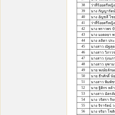
38
ว่าที่ร้อยตรีหญิ
39
นาง กัญญารัตน
40
นาง อัญชลี ไชย
41
ว่าที่ร้อยตรีหญิ
42
นาง พราวพร ป
43
นาง มงคลยา พ
44
นาง ลลิตา ปร
45
นางสาว ณัฐสุ
46
นางสาว วิภาวร
47
นางสาว รุ่งนภา
48
นางสาว จุฑามา
49
นาย พงษ์ธลักษณ
50
นาย ธีรศักดิ์ นัย
51
นางสาว พิมพ์ช
52
นาย ฐิติกร หล้
53
นางสาว ฉัตรลั
54
นาง วริศรา กิจจ
55
นาง จิรารัตน์ ว
56
นาง จริยา โชต