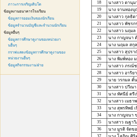
18
นางสาว ดานุมา
ภาวะการเจริญเติบโต
19
นาง จานทองบุ
ข้อมูลงานธนาคารโรงเรียน
20
นางสาว กุลธิดา
ข้อมูลการออมเงินของนักเรียน
21
นางสาว พัชรกร
ข้อมูลจำนวนบัญชีและจำนวนนักเรียน
22
นางสาว นฤมล 
ข้อมูลอื่นๆ
23
นาง กาญจนา ต๊
ข้อมูลการศึกษาดูงานของหน่วยงา
24
นาง นฤมล สกุ
นอื่นๆ
25
นางสาว สุปราณ
กราฟแสดงข้อมูลการศึกษาดูงานของ
หน่วยงานอื่นๆ
26
นาง พิมพ์ทอง ม
ข้อมูลกิจกรรมงาน/ฝ่าย
27
นางสาว ภรณ์ช
28
นางสาว อาริยา
29
นาย วรกมล ตั๋น
30
นางสาว ปวีณา 
31
นาง ทัศนีย์ ตรีเ
32
นางสาว เมธาพร
33
นาง สุพรทิพย์ เป
34
นาง กาญจนา ข
35
นางสาว ณฐาวิ
36
นาง มูรติ จัดข
37
นาง โสภิณ ศิริ