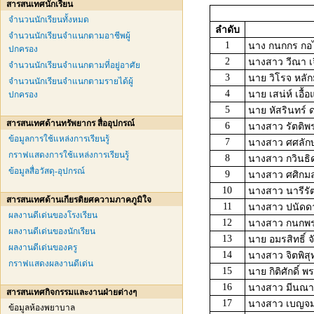
สารสนเทศนักเรียน
จำนวนนักเรียนทั้งหมด
ลำดับ
จำนวนนักเรียนจำแนกตามอาชีพผู้
1
นาง กนกกร กอ
ปกครอง
2
นางสาว วีณา เจี
จำนวนนักเรียนจำแนกตามที่อยู่อาศัย
3
นาย วิโรจ หลักม
จำนวนนักเรียนจำแนกตามรายได้ผู้
4
นาย เสน่ห์ เอื้อ
ปกครอง
5
นาย หัสรินทร์ 
สารสนเทศด้านทรัพยากร สื่ออุปกรณ์
6
นางสาว รัตติพร
ข้อมูลการใช้แหล่งการเรียนรู้
7
นางสาว ศศลักษ
กราฟแสดงการใช้แหล่งการเรียนรู้
8
นางสาว กวินธิดา
ข้อมูลสื่อวัสดุ-อุปกรณ์
9
นางสาว ศศิกมล
10
นางสาว นารีรัต
สารสนเทศด้านเกียรติยศความภาคภูมิใจ
11
นางสาว ปนัดดา
ผลงานดีเด่นของโรงเรียน
12
นางสาว กนกพร
ผลงานดีเด่นของนักเรียน
13
นาย อมรสิทธิ์ จ
ผลงานดีเด่นของครู
14
นางสาว จิตพิสุทธ
กราฟแสดงผลงานดีเด่น
15
นาย กิติศักดิ์ 
16
นางสาว มีนณา
สารสนเทศกิจกรรมและงานฝ่ายต่างๆ
17
นางสาว เบญจม
ข้อมูลห้องพยาบาล