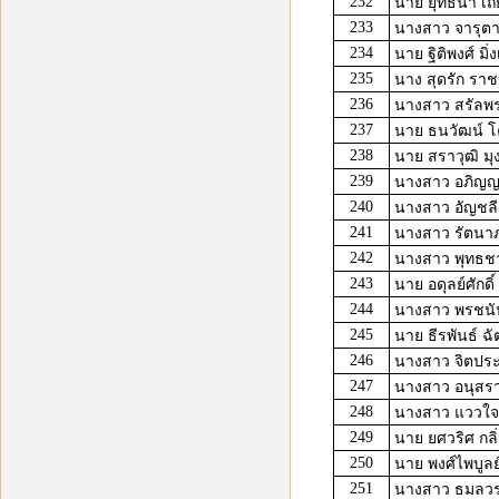
232
นาย ยุทธนา เถ
233
นางสาว จารุตา 
234
นาย ฐิติพงศ์ มิ่งเ
235
นาง สุดรัก ราชป
236
นางสาว สรัลพร
237
นาย ธนวัฒน์ โ
238
นาย สราวุฒิ มุ
239
นางสาว อภิญญา
240
นางสาว อัญชลี
241
นางสาว รัตนา
242
นางสาว พุทธชา
243
นาย อดุลย์ศักดิ
244
นางสาว พรชนั
245
นาย ธีรพันธ์ ฉ
246
นางสาว จิตประภ
247
นางสาว อนุสรา 
248
นางสาว แววใจ
249
นาย ยศวริศ กลิ่
250
นาย พงศ์ไพบูลย์
251
นางสาว ธมลว