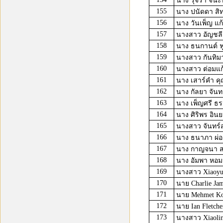
นาง รุจิรา จิน๊ะ
155
นาง ปนัดดา สิท
156
นาง วันเพ็ญ แก้
157
นางสาว อัญชลี 
158
นาง ธนกานต์ ฟ
159
นางสาว กันทิมา
160
นางสาว ต่อมแก้
161
นาง เสาร์คำ คุ
162
นาง กัลยา จันทร
163
นาง เพ็ญศรี ธร
164
นาง ศิริพร อินย
165
นางสาว จันทร์ส
166
นาง ธนาภา ผ่อ
167
นาง กาญจนา 
168
นาง อัมพา หอม
169
นางสาว Xiaoyu
170
นาย Charlie Jam
171
นาย Mehmet K
172
นาย Ian Fletche
173
นางสาว Xiaolin