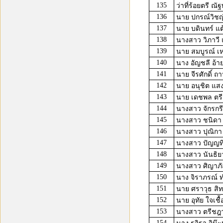
135
ว่าที่ร้อยตรี ณั
136
นาย ปกรณ์วิชญ
137
นาย บดินทร์ แต้
138
นางสาว วิภาวี 
139
นาย สมบูรณ์ เห
140
นาง อัญชลี อ้าย
141
นาย จีรศักดิ์ ถา
142
นาย อนุชิต แสงศ
143
นาย เดชพล ตรี
144
นางสาว จักรกรี
145
นางสาว ชนิดา
146
นางสาว ปุณิกา 
147
นางสาว ปัญญทิพ
148
นางสาว นันธิย
149
นางสาว ศิญาภัสร
150
นาง จิราภรณ์ 
151
นาย ศราวุธ สิท
152
นาย อุทัย ใจเชื้
153
นางสาว ตรีชฎา
154