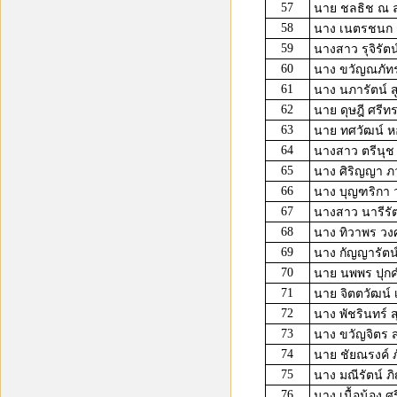
57
นาย ชลธิช ณ 
58
นาง เนตรชนก 
59
นางสาว รุจิรัตน
60
นาง ขวัญณภัทร 
61
นาง นภารัตน์ 
62
นาย ดุษฎี ศรีท
63
นาย ทศวัฒน์ หอ
64
นางสาว ตรีนุ
65
นาง ศิริญญา ภ
66
นาง บุญฑริกา ว
67
นางสาว นารีรัตน์
68
นาง ทิวาพร วง
69
นาง กัญญารัตน์
70
นาย นพพร ปุก
71
นาย จิตตวัฒน์ 
72
นาง พัชรินทร์ 
73
นาง ขวัญจิตร 
74
นาย ชัยณรงค์ ภั
75
นาง มณีรัตน์ 
76
นาง เนื้อน้อง ศ