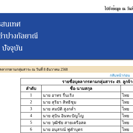
ุคลากรตามกลุ่มสาระ ณ วันที่ 8 ธันวาคม 2568
กลับหน้าก่อน
รายชื่อบุคลากรตามกลุ่มสาระ 49. ลูกจ้
ลำดับ
ชื่อ-นามสกุล
1
นาย อาทร รื่นเริง
ไทย
2
นาย สุริยา สิทธิชุม
ไทย
3
นาย สมบัติ สูงกล่ำ
ไทย
4
นาย สุบิน อินทะปัญโญ
ไทย
5
นาย วุฒิชัย สายเครือสด
ไทย
6
นาย อนุสรณ์ ฟูคำบุตร
ไทย