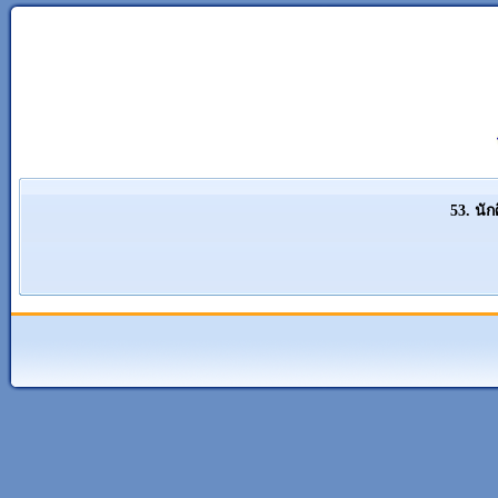
53. นั