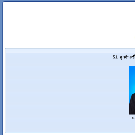
51. ลูกจ้าง
น