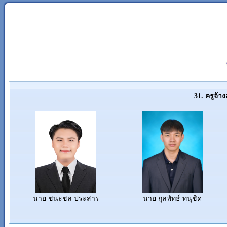
31. ครูจ้
นาย ชนะชล ประสาร
นาย กุลพัทธ์ ทนุชิด