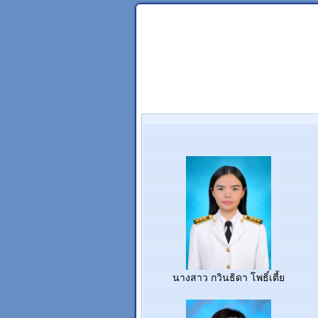
นางสาว กวินธิดา โพธิ์เตี้ย