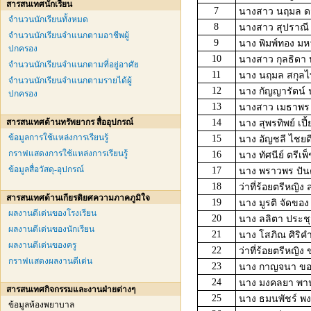
สารสนเทศนักเรียน
7
นางสาว นฤมล ดว
จำนวนนักเรียนทั้งหมด
8
นางสาว สุปราณี
จำนวนนักเรียนจำแนกตามอาชีพผู้
9
นาง พิมพ์ทอง มห
ปกครอง
10
นางสาว กุลธิดา 
จำนวนนักเรียนจำแนกตามที่อยู่อาศัย
11
นาง นฤมล สกุลไ
จำนวนนักเรียนจำแนกตามรายได้ผู้
12
นาง กัญญารัตน์ 
ปกครอง
13
นางสาว เมธาพร 
สารสนเทศด้านทรัพยากร สื่ออุปกรณ์
14
นาง สุพรทิพย์ เปี้
ข้อมูลการใช้แหล่งการเรียนรู้
15
นาง อัญชลี ไชยด
กราฟแสดงการใช้แหล่งการเรียนรู้
16
นาง ทัศนีย์ ตรีเพ
ข้อมูลสื่อวัสดุ-อุปกรณ์
17
นาง พราวพร ปัน
18
ว่าที่ร้อยตรีหญิง
สารสนเทศด้านเกียรติยศความภาคภูมิใจ
19
นาง มูรติ จัดของ
ผลงานดีเด่นของโรงเรียน
20
นาง ลลิตา ประช
ผลงานดีเด่นของนักเรียน
21
นาง โสภิณ ศิริค
ผลงานดีเด่นของครู
22
ว่าที่ร้อยตรีหญิง
กราฟแสดงผลงานดีเด่น
23
นาง กาญจนา ขอ
24
นาง มงคลยา พา
สารสนเทศกิจกรรมและงานฝ่ายต่างๆ
25
นาง ธมนพัชร์ พงศ
ข้อมูลห้องพยาบาล