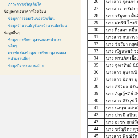
26
นางสาว รุ่งนภา
ภาวะการเจริญเติบโต
27
นางสาว วาริศา 
ข้อมูลงานธนาคารโรงเรียน
28
นาง วรัฐทยา ฝั้น
ข้อมูลการออมเงินของนักเรียน
29
นาง ศุทธินี ไชยร
ข้อมูลจำนวนบัญชีและจำนวนนักเรียน
30
นาง กิ่งลดา หมื่น
ข้อมูลอื่นๆ
31
นางสาว กนกวร
ข้อมูลการศึกษาดูงานของหน่วยงา
32
นาง วัชรียา กฤตสิ
นอื่นๆ
33
นาง ณัฐนพัชร์ ว
กราฟแสดงข้อมูลการศึกษาดูงานของ
34
นาง พรนภัส เอื้อ
หน่วยงานอื่นๆ
35
นาง จุฑาทิพย์ นิม
ข้อมูลกิจกรรมงาน/ฝ่าย
36
นางสาว สุพรรณี
37
นางสาว นิตยา ม
38
นาง สิริวิมล นิรันด
39
นาง อัญญ์ชลีย์ สิ
40
นางสาว ศิรินุช 
41
นาง นงนุช แสนเ
42
นาง ปารมี สุปินะ
43
นาง อรชร ฤกษ์วัล
44
นาง ขวัญจิตร สุ
45
นางสาว พิชญ์รัศมิ